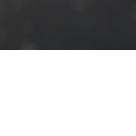
NOUVEAU !
Nous sommes
sur Booking, Airbnb,
Abritel, Hometogo… Mais
vous pouvez profiter
d’avantages
promotionnels en